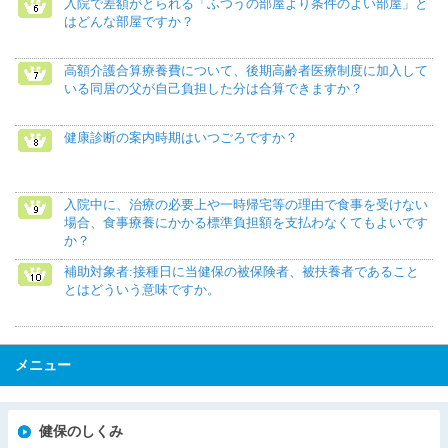
入院で差額がとられる「ふつうの部屋より条件のよい部屋」と
はどんな部屋ですか？
高額介護合算療養費について、後期高齢者医療制度に加入して
いる同居の父が自己負担した分は合算できますか？
健康診断の案内時期はいつごろですか？
入院中に、治療の必要上や一時帰宅等の理由で食事を受けない
場合、食事療養にかかる標準負担額を支払わなくてもよいです
か？
補助対象者:接種日に当健保の被保険者、被扶養者であること
とはどういう意味ですか。
メニュー
健保のしくみ